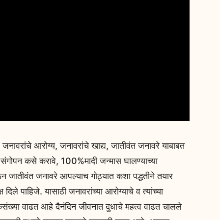
ि, जनावरांचे आरोग्य, जनावरांचे खाद्य, जातीवंत जनावरे याबाबत
े संगोपन कसे करावे, 100%मादी जन्मास घालण्याच्या
रून जातीवंत जनावरे आपल्याच गोठ्यात कशा पद्धतीने तयार
 दिले पाहिजे. यासाठी जनावरांच्या आरोग्याचे व त्यांच्या
संख्या वाढत आहे दैनंदिन जीवनात दुधाचे महत्व वाढत चालले