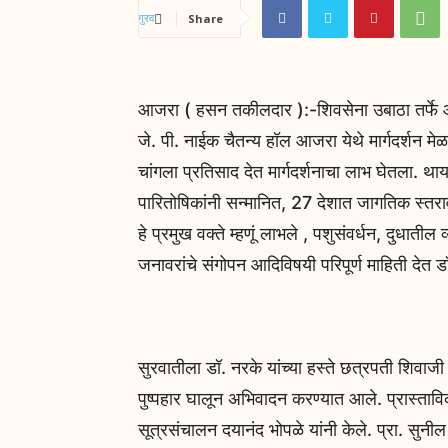
Share
आजरा ( हसन तकीलदार ):-शिवसेना उबाठा तर्फे आज
जे. पी. नाईक चैतन्य हॉल आजरा येथे मार्गदर्शन म
चांगला प्रतिसाद देत मार्गदर्शनाचा लाभ घेतला. थ
पारितोषिकांनी सन्मानित, 27 देशात जागतिक स्तराव
हे प्रमुख वक्ते म्हणूं लाभले , पशुसंवर्धन, दुधात
जनावरांचे संगोपन आदिविषयी परिपूर्ण माहिती देत ड
सुरवातीला डॉ. नरके यांच्या हस्ते छत्रपती शिवाजी 
पुष्पहार घालून अभिवादन करण्यात आले. प्रास्ताविक
सूत्रसंचालन दयानंद भोपळे यांनी केले. प्रा. सुनील श