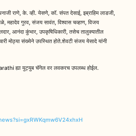
नाजी राणे, के. व्ही. येसणे, कॉ. संपत देसाई, इब्राहिम लाडजी,
बळे, महादेव गुरव, संजय सावंत, विश्वास चव्हाण, विजय
ार, आनंदा कुंभार, उपकृषिधिकारी, तसेच तालुक्यातील
री मोठ्या संख्येने उपस्थित होते.शेवटी संजय येसादे यांनी
k marathi ह्या युट्युब चॅनेल वर लवकरच उपलब्ध होईल.
hi-news?si=gxRWKqmw6V24xhxH