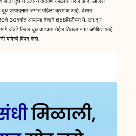
. यासाठी दुधाचे उत्पन्न वाढवणे काळाची गरज आहे. आजरा
चा दूध उत्पादनात जगात पहिला क्रमांक आहे. देशात
 20ते 30वर्षात आपल्या देशाने 658मिलीयन मे. टन.दूध
ामागे जेवढे लिटर दूध वाढवता येईल तितका नफा अपेक्षित आहे
ंनी यावेळी विषद केले.