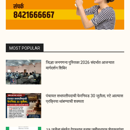
MOST POPULAR
जिल्हा जनगणना पुस्तिका 2026 संदर्भात आजऱ्यात
मार्गदर्शन शिबिर
पंचायत सभापतीपदाची फेरनिवड 30 जुलैला; स्टे आल्यास
प्रक्रिया थांबण्याची शक्यता
२१ जुलैला मुंबईत देवस्थान इनाम जमीनधारक शेतकऱ्यांचा