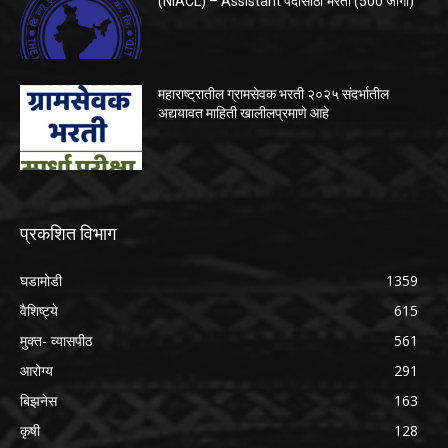
(NIACL) – Assistant पदासाठी भरती (500 जागा)
महाराष्ट्रातील ग्रामसेवक भरती २०२५ संदर्भातील
अद्ययावत माहिती खालीलप्रमाणे आहे
प्रकशित विभाग
घडामोडी
1359
वैशिष्ट्ये
615
मुक्त- व्यासपीठ
561
आरोग्य
291
बिझनेस
163
कृषी
128