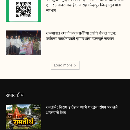
एल्गार ; आजरा-गडहिंग्लज सह कोल्हापूर जिल्ह्यातून मोठा
सहभाग
साळगावात स्थानिक प्रजातींच्या वृक्षांचे मोफत वाटप;
पर्यावरण संवर्धनासाठी ग्रामस्थांचा उत्स्फूर्त सहभाग
Load more
संपादकीय
रामतीर्थ : निसर्ग, इतिहास आणि श्रद्धेचा संगम असलेले
आजऱ्याचे वैभव