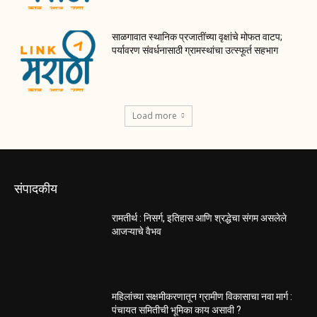
साळगावात स्थानिक प्रजातींच्या वृक्षांचे मोफत वाटप;
पर्यावरण संवर्धनासाठी ग्रामस्थांचा उत्स्फूर्त सहभाग
Load more
संपादकीय
रामतीर्थ : निसर्ग, इतिहास आणि श्रद्धेचा संगम असलेले
आजऱ्याचे वैभव
महिलांच्या सक्षमीकरणातून ग्रामीण विकासाचा नवा मार्ग :
पंचायत समितीची भूमिका काय असावी ?