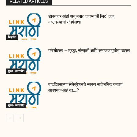
RELATED ARTICLES
डोक्यावर ओझं अन् मनात जगण्याची जिद्द’: एका
कष्टकऱ्याची संघर्षगाथा
बिझनेस
गणेशोत्सव – श्रद्धा, संस्कृती आणि समाजजागृतीचा उत्सव
मुक्त- व्यासपीठ
वाढदिवसाच्या सेलेब्रेशनचे स्वरुप सार्वजनिक बनवणं
आवश्यक आहे का….?
मुक्त- व्यासपीठ