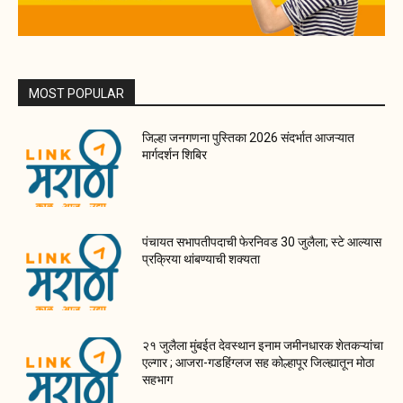
MOST POPULAR
जिल्हा जनगणना पुस्तिका 2026 संदर्भात आजऱ्यात
मार्गदर्शन शिबिर
पंचायत सभापतीपदाची फेरनिवड 30 जुलैला; स्टे आल्यास
प्रक्रिया थांबण्याची शक्यता
२१ जुलैला मुंबईत देवस्थान इनाम जमीनधारक शेतकऱ्यांचा
एल्गार ; आजरा-गडहिंग्लज सह कोल्हापूर जिल्ह्यातून मोठा
सहभाग