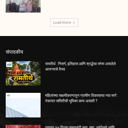
Load more
संपादकीय
रामतीर्थ : निसर्ग, इतिहास आणि श्रद्धेचा संगम असलेले
आजऱ्याचे वैभव
महिलांच्या सक्षमीकरणातून ग्रामीण विकासाचा नवा मार्ग :
पंचायत समितीची भूमिका काय असावी ?
पुण्यात १४ दिवस जमावबंदी लागू; सण, आंदोलने आणि