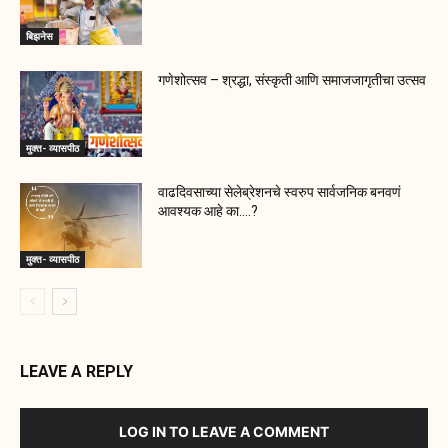
बिझनेस
गणेशोत्सव – श्रद्धा, संस्कृती आणि समाजजागृतीचा उत्सव
मुक्त- व्यासपीठ
वाढदिवसाच्या सेलेब्रेशनचे स्वरुप सार्वजनिक बनवणं
आवश्यक आहे का….?
मुक्त- व्यासपीठ
LEAVE A REPLY
LOG IN TO LEAVE A COMMENT