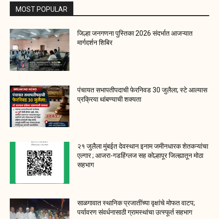
MOST POPULAR
जिल्हा जनगणना पुस्तिका 2026 संदर्भात आजऱ्यात
मार्गदर्शन शिबिर
पंचायत सभापतीपदाची फेरनिवड 30 जुलैला; स्टे आल्यास
प्रक्रिया थांबण्याची शक्यता
२१ जुलैला मुंबईत देवस्थान इनाम जमीनधारक शेतकऱ्यांचा
एल्गार ; आजरा-गडहिंग्लज सह कोल्हापूर जिल्ह्यातून मोठा
सहभाग
साळगावात स्थानिक प्रजातींच्या वृक्षांचे मोफत वाटप;
पर्यावरण संवर्धनासाठी ग्रामस्थांचा उत्स्फूर्त सहभाग