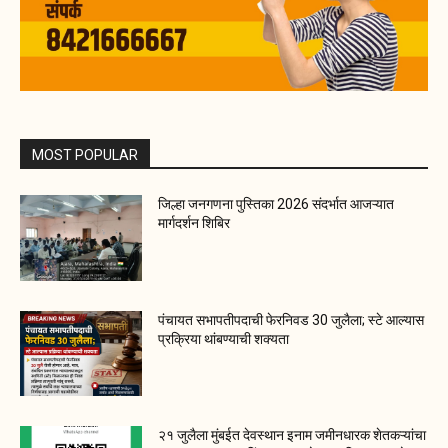
MOST POPULAR
जिल्हा जनगणना पुस्तिका 2026 संदर्भात आजऱ्यात
मार्गदर्शन शिबिर
पंचायत सभापतीपदाची फेरनिवड 30 जुलैला; स्टे आल्यास
प्रक्रिया थांबण्याची शक्यता
२१ जुलैला मुंबईत देवस्थान इनाम जमीनधारक शेतकऱ्यांचा