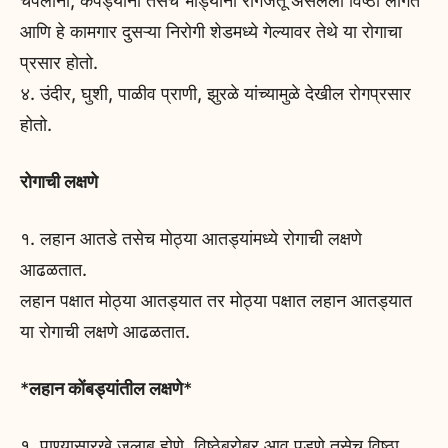
चपलांना, कपड्यांना तसेच भांड्यांना रोगजंतू असलेली विष्ठा लागते
आणि हे कामगार दुसऱ्या निरोगी शेडमध्ये गेल्यावर तेथे या रोगाचा
प्रसार होतो.
४. उंदीर, घुशी, पाळीव प्राणी, झुरळे यांच्यामुळे देखील रोगप्रसार
होतो.
रोगाची लक्षणे
१. लहान आतडे तसेच मोठ्या आतड्यांमध्ये रोगाची लक्षणे
आढळतात.
लहान पक्षात मोठ्या आतड्यात तर मोठ्या पक्षात लहान आतड्यात
या रोगाची लक्षणे आढळतात.
*
लहान कोंबड्यांतील लक्षणे
*
१ पाण्यासारखे जुलाब होणे, विष्ठेबरोबर आव पडणे तसेच विष्ठा