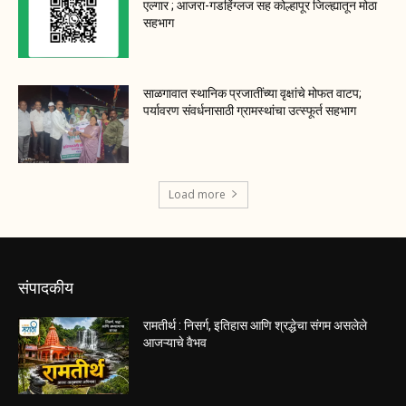
एल्गार ; आजरा-गडहिंग्लज सह कोल्हापूर जिल्ह्यातून मोठा
सहभाग
साळगावात स्थानिक प्रजातींच्या वृक्षांचे मोफत वाटप;
पर्यावरण संवर्धनासाठी ग्रामस्थांचा उत्स्फूर्त सहभाग
Load more
संपादकीय
रामतीर्थ : निसर्ग, इतिहास आणि श्रद्धेचा संगम असलेले
आजऱ्याचे वैभव