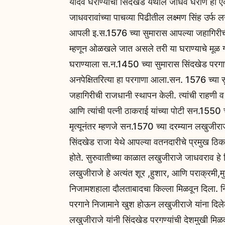
यादव घराण्याची सिंदखेड येथील जाधव घराणे ही 
जाधवरावांच्या पाचव्या पिढीतील लक्ष्मण सिंह उर्फ 
आपली इ.स.1576 च्या सुमारास आपल्या जहागिरीच
म्हणून ओळखले जात असले तरी या घराण्याचे मूळ गाव ह
घराण्याला स.न.1450 च्या सुमारास सिंदखेड परगा
अनपेक्षितरित्या हा परगाणा आला.सन. 1576 च्या 
जहागिरीची राजधानी स्थापन केली. त्यांची राहणी व 
आणि त्यांची पत्नी ठाकराई यांच्या पोटी सन.1550 च
मृत्यूनंतर म्हणजे सन.1570 च्या दरम्यान लखुजीर
सिंदखेड राजा येथे आपल्या वतनदारीचे प्रमुख ठिका
होते. सुरुवातीच्या काळात लखुजीराजे जाधवराव हे
लखुजीराजे हे अत्यंत शूर ,हुशार, आणि पराक्रमी,मुत्स
निजामशहाला दौलताबादचा किल्ला मिळवून दिला. 
परगाने निजामाने खुश होऊन लखुजीराजे यांना दिलेल
लखुजीराजे यांनी सिंदखेड परगण्यांची देशमुखी मि