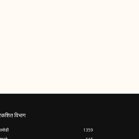
्रकशित विभाग
ामोडी
1359