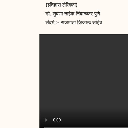
(इतिहास लेखिका)
डाॅ. सुवर्णा नाईक निंबाळकर पुणे
संदर्भ :- राजमाता जिजाऊ साहेब