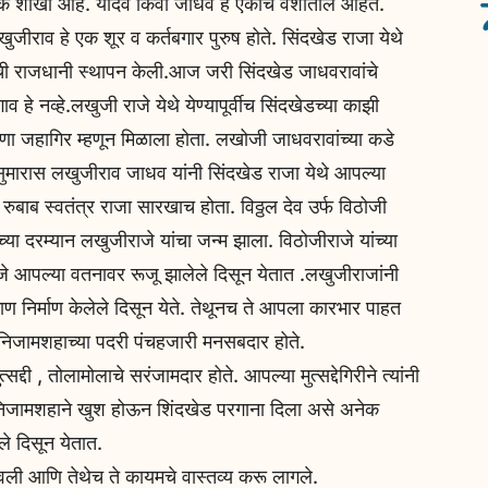
एक शाखा आहे. यादव किंवा जाधव हे एकाच वंशातील आहेत.
लखुजीराव हे एक शूर व कर्तबगार पुरुष होते. सिंदखेड राजा येथे
ी राजधानी स्थापन केली.आज जरी सिंदखेड जाधवरावांचे
े नव्हे.लखुजी राजे येथे येण्यापूर्वीच सिंदखेडच्या काझी
णा जहागिर म्हणून मिळाला होता. लखोजी जाधवरावांच्या कडे
सुमारास लखुजीराव जाधव यांनी सिंदखेड राजा येथे आपल्या
रुबाब स्वतंत्र राजा सारखाच होता. विठ्ठल देव उर्फ विठोजी
्या दरम्यान लखुजीराजे यांचा जन्म झाला. विठोजीराजे यांच्या
ाजे आपल्या वतनावर रूजू झालेले दिसून येतात .लखुजीराजांनी
ण निर्माण केलेले दिसून येते. तेथूनच ते आपला कारभार पाहत
 निजामशहाच्या पदरी पंचहजारी मनसबदार होते.
द्दी , तोलामोलाचे सरंजामदार होते. आपल्या मुत्सद्देगिरीने त्यांनी
निजामशहाने खुश होऊन शिंदखेड परगाना दिला असे अनेक
े दिसून येतात.
ळवली आणि तेथेच ते कायमचे वास्तव्य करू लागले.