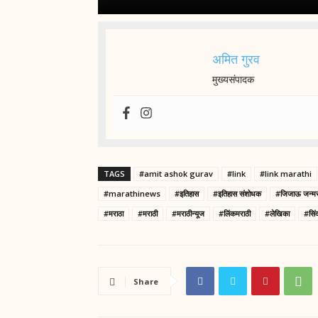
अमित गुरव
मुख्यसंपादक
TAGS
#amit ashok gurav
#link
#link marathi
#marathinews
#इतिहास
#इतिहास संशोधक
#जिजाऊ जन्म
#मराठा
#मराठी
#मराठीन्यूज
#लिंकमराठी
#लेखिका
#सिं
Share