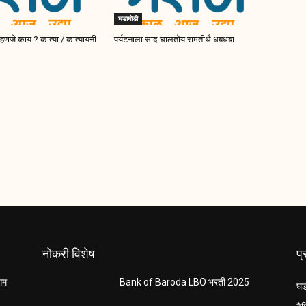
घडामोडी
म्हणजे काय ? कात्या / कात्यायनी
पर्यटनाला साद घालतोय रामतीर्थ धबधबा
नोकरी विशेष
प
ंगम
Bank of Baroda LBO भरती 2025
घड