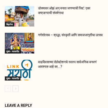
डोक्यावर ओझं अन् मनात जगण्याची जिद्द’: एका
कष्टकऱ्याची संघर्षगाथा
बिझनेस
गणेशोत्सव – श्रद्धा, संस्कृती आणि समाजजागृतीचा उत्सव
मुक्त- व्यासपीठ
वाढदिवसाच्या सेलेब्रेशनचे स्वरुप सार्वजनिक बनवणं
आवश्यक आहे का….?
मुक्त- व्यासपीठ
LEAVE A REPLY