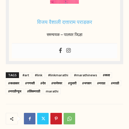
विजय वैशाली दत्ताराम पराडकर
समन्वयक – पालघर जिल्हा
TAGS
#art
#link
#linkmarathi
#marathinews
#कला
#कलाकार
#गणपती
#देव
#परमेश्वर
#पुजारी
#भगवान
#मराठा
#मराठी
#मराठीन्यूज
#लिंकमराठी
marathi