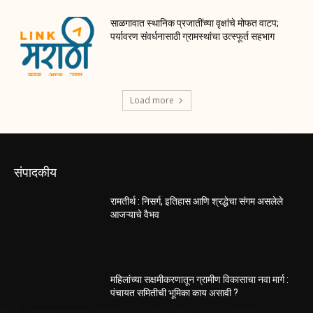
साळगावात स्थानिक प्रजातींच्या वृक्षांचे मोफत वाटप;
पर्यावरण संवर्धनासाठी ग्रामस्थांचा उत्स्फूर्त सहभाग
Load more
संपादकीय
रामतीर्थ : निसर्ग, इतिहास आणि श्रद्धेचा संगम असलेले
आजऱ्याचे वैभव
महिलांच्या सक्षमीकरणातून ग्रामीण विकासाचा नवा मार्ग :
पंचायत समितीची भूमिका काय असावी ?