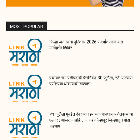
MOST POPULAR
जिल्हा जनगणना पुस्तिका 2026 संदर्भात आजऱ्यात
मार्गदर्शन शिबिर
पंचायत सभापतीपदाची फेरनिवड 30 जुलैला; स्टे आल्यास
प्रक्रिया थांबण्याची शक्यता
२१ जुलैला मुंबईत देवस्थान इनाम जमीनधारक शेतकऱ्यांचा
एल्गार ; आजरा-गडहिंग्लज सह कोल्हापूर जिल्ह्यातून मोठा
सहभाग