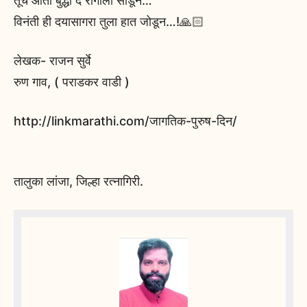
तूच आता बुद्धी दे रागाला सोडून…
विनंती ही दयासागरा तुला हात जोडून…!🙏🏻
लेखक- राजन सुर्वे
रुण गाव, ( पराडकर वाडी )
http://linkmarathi.com/जागतिक-पुरुष-दिन/
तालुका लांजा, जिल्हा रत्नागिरी.