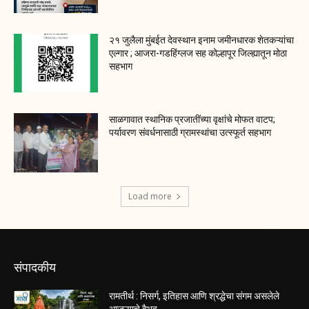
२१ जुलैला मुंबईत देवस्थान इनाम जमीनधारक शेतकऱ्यांचा
एल्गार ; आजरा-गडहिंग्लज सह कोल्हापूर जिल्ह्यातून मोठा
सहभाग
साळगावात स्थानिक प्रजातींच्या वृक्षांचे मोफत वाटप;
पर्यावरण संवर्धनासाठी ग्रामस्थांचा उत्स्फूर्त सहभाग
Load more
संपादकीय
रामतीर्थ : निसर्ग, इतिहास आणि श्रद्धेचा संगम असलेले
आजऱ्याचे वैभव