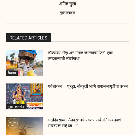
अमित गुरव
मुख्यसंपादक
RELATED ARTICLES
डोक्यावर ओझं अन् मनात जगण्याची जिद्द’: एका
कष्टकऱ्याची संघर्षगाथा
बिझनेस
गणेशोत्सव – श्रद्धा, संस्कृती आणि समाजजागृतीचा उत्सव
मुक्त- व्यासपीठ
वाढदिवसाच्या सेलेब्रेशनचे स्वरुप सार्वजनिक बनवणं
आवश्यक आहे का….?