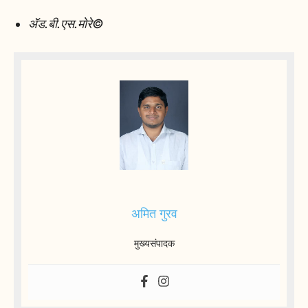
ॲड.बी.एस.मोरे©
अमित गुरव
मुख्यसंपादक