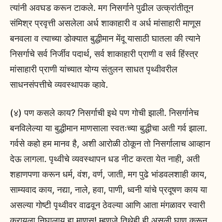
त्यांनी अवघड करून टाकले. मग निसर्गाने पुढील उत्क्रांतीतून
संमिश्र प्रवृत्ती असलेला अर्ध शाकाहारी व अर्ध मांसाहारी माणूस
बनवला व त्याच्या डोक्यात बुद्धीमान मेंदू यासाठी घातला की त्याने
निसर्गाचे सर्व निर्जीव पदार्थ, सर्व शाकाहारी प्राणी व सर्व हिंस्त्र
मांसाहारी प्राणी यांच्यात योग्य संतुलन साधत पृथ्वीवरील
साधनसंपत्तीचे व्यवस्थापक व्हावे.
(४) पण कसले काय? निसर्गाची इथे पण गोची झाली. निसर्गानेच
बनविलेल्या या बुद्धीमान माणसाला स्वतःच्या बुद्धीचा अती गर्व झाला.
गर्वसे कहो हम मानव है, अशी आरोळी ठोकून तो निसर्गालाच आव्हान
देऊ लागला. पृथ्वीचे व्यवस्थापन धड नीट करता येत नाही, अती
शहाणपणा करून धर्म, वंश, वर्ण, जाती, मग पुढे भांडवलशाही काय,
साम्यवाद काय, नद्या, नाले, हवा, पाणी, ध्वनी यांचे प्रदूषण काय या
असल्या गोष्टी पृथ्वीवर वाढवून ठेवल्या आणि आता मंगळावर स्वारी
करायला निघालाय हा माणूस! म्हणजे तिथेही ही असली घाण करून