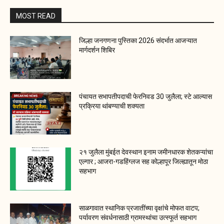
MOST READ
जिल्हा जनगणना पुस्तिका 2026 संदर्भात आजऱ्यात
मार्गदर्शन शिबिर
पंचायत सभापतीपदाची फेरनिवड 30 जुलैला; स्टे आल्यास
प्रक्रिया थांबण्याची शक्यता
२१ जुलैला मुंबईत देवस्थान इनाम जमीनधारक शेतकऱ्यांचा
एल्गार ; आजरा-गडहिंग्लज सह कोल्हापूर जिल्ह्यातून मोठा
सहभाग
साळगावात स्थानिक प्रजातींच्या वृक्षांचे मोफत वाटप;
पर्यावरण संवर्धनासाठी ग्रामस्थांचा उत्स्फूर्त सहभाग