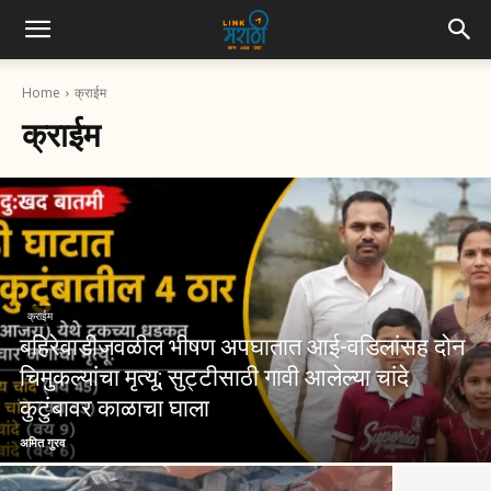
Home
क्राईम
क्राईम
क्राईम
बहिरेवाडीजवळील भीषण अपघातात आई-वडिलांसह दोन
चिमुकल्यांचा मृत्यू; सुट्टीसाठी गावी आलेल्या चांदे
कुटुंबावर काळाचा घाला
अमित गुरव