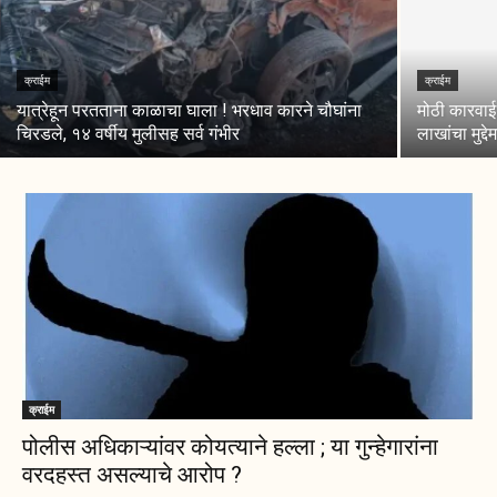
क्राईम
क्राईम
यात्रेहून परतताना काळाचा घाला ! भरधाव कारने चौघांना
मोठी कारवा
चिरडले, १४ वर्षीय मुलीसह सर्व गंभीर
लाखांचा मुद्द
क्राईम
पोलीस अधिकाऱ्यांवर कोयत्याने हल्ला ; या गुन्हेगारांना
वरदहस्त असल्याचे आरोप ?