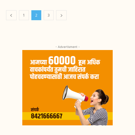
1
2
3
- Advertisment -